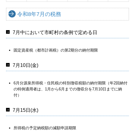
相続・贈与相談のお客様
令和8年7月の税務
医療関係のお客様
7月中において市町村の条例で定める日
社会福祉法人のお客様
料金について
固定資産税（都市計画税）の第2期分の納付期限
お問合せ
7月10日(金)
お問合せフォーム
6月分源泉所得税・住民税の特別徴収税額の納付期限（年2回納付
無料相談について
の特例適用者は、1月から6月までの徴収分を7月10日までに納
付）
7月15日(水)
所得税の予定納税額の減額申請期限