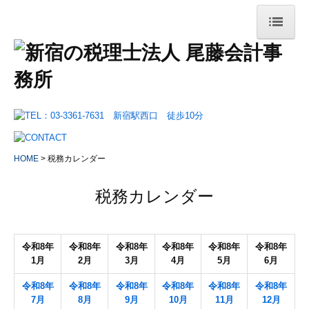
HOME
事務所案内
事務所概要
交通案内・拠点紹介
HOME
税務カレンダー
リンク集
税務カレンダー
業務案内
法人のお客様
令和
8
年
令和
8
年
令和
8
年
令和
8
年
令和
8
年
令和
8
年
1月
2月
3月
4月
5月
6月
会社設立をお考えのお客様
令和
8
年
令和
8
年
令和
8
年
令和8
年
令和8年
令和8年
確定申告が必要なお客様
7月
8月
9月
10月
1
1
月
12月