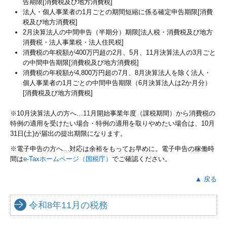
告期限[消費税及び地方消費税]
法人・個人事業者の1月ごとの期間短縮に係る確定申告期限[消費
税及び地方消費税]
2月決算法人の中間申告（半期分）期限[法人税・消費税及び地方
消費税・法人事業税・法人住民税]
消費税の年税額が400万円超の2月、5月、11月決算法人の3月ごと
の中間申告期限[消費税及び地方消費税]
消費税の年税額が4,800万円超の7月、8月決算法人を除く法人・
個人事業者の1月ごとの中間申告期限（6月決算法人は2か月分）
[消費税及び地方消費税]
※10月決算法人の方へ…
11
月開始事業年度（課税期間）から消費税の
特例の適用を受けたい場合・特例の適用を取りやめたい場合は、10月
31日(土)が届出の提出期限になります。
※電子申告の方へ…対応は余裕をもってお早めに。電子申告の稼働時
間は
e-Taxホームページ（国税庁）
でご確認ください。
▲ 戻る
令和8年11月の税務