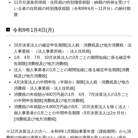
11月分源泉所得税・住民税の特別徴収税額・納期の特例を受けて
いる者の住民税の特別徴収税額（令和8年6月～11月分）の納付期
限
令和9年1月4日(月)
10月決算法人の確定申告期限[法人税・消費税及び地方消費税・法
人事業税・（法人事業所税）・法人住民税]
1月、4月、7月、10月決算法人の3月ごとの期間短縮に係る確定申
告期限[消費税及び地方消費税]
法人・個人事業者の1月ごとの期間短縮に係る確定申告期限[消費
税及び地方消費税]
4月決算法人の中間申告（半期分）期限[法人税・消費税及び地方
消費税・法人事業税・法人住民税]
消費税の年税額が400万円超の1月、4月、7月決算法人の3月ごと
の中間申告期限[消費税及び地方消費税]
消費税の年税額が4,800万円超の9月、10月決算法人を除く法人・
個人事業者の1月ごとの中間申告期限（8月決算法人は2か月分）
[消費税及び地方消費税]
※12月決算法人の方へ…令和9年
1
月開始事業年度（課税期間）から消
費税の特例の適用を受けたい場合・特例の適用を取りやめたい場合