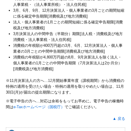
人事業税・（法人事業所税）・法人住民税]
3月、6月、9月、12月決算法人・個人事業者の3月ごとの期間短縮
に係る確定申告期限[消費税及び地方消費税]
法人・個人事業者の1月ごとの期間短縮に係る確定申告期限[消費
税及び地方消費税]
3月決算法人の中間申告（半期分）期限[法人税・消費税及び地方
消費税・法人事業税・法人住民税]
消費税の年税額が400万円超の3月、6月、12月決算法人・個人事
業者の3月ごとの中間申告期限[消費税及び地方消費税]
消費税の年税額が4,800万円超の8月、9月決算法人を除く法人・
個人事業者の1月ごとの中間申告期限（7月決算法人は2か月分）
[消費税及び地方消費税]
※11月決算法人の方へ…
12
月開始事業年度（課税期間）から消費税の
特例の適用を受けたい場合・特例の適用を取りやめたい場合は、11月
30日(月)が届出の提出期限になります。
※電子申告の方へ…対応は余裕をもってお早めに。電子申告の稼働時
間は
e-Taxホームページ（国税庁）
でご確認ください。
▲ 戻る