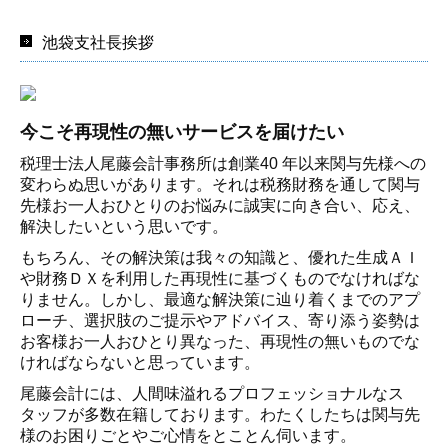
池袋支社長挨拶
今こそ再現性の無いサービスを届けたい
税理士法人尾藤会計事務所は創業40 年以来関与先様への
変わら
ぬ思いがあります。それは税務財務を通して関与
先様お一人おひと
りのお悩みに誠実に向き合い、応え、
解決したいという思いです。
もちろん、その解決策は我々の知識と、優れた生成ＡＩ
や財務Ｄ
Ｘを利用した再現性に基づくものでなければな
りません。しかし、
最適な解決策に辿り着くまでのアプ
ローチ、選択肢のご提示やアド
バイス、寄り添う姿勢は
お客様お一人おひとり異なった、再現性の
無いものでな
ければならないと思っています。
尾藤会計には、人間味溢れるプロフェッショナルなス
タッフが多
数在籍しております。わたくしたちは関与先
様のお困りごとやご心
情をとことん伺います。