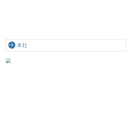
相続・贈与相談のお客様
医療関係のお客様
社会福祉法人のお客様
料金について
本社
お問合せ
お問合せフォーム
無料相談について