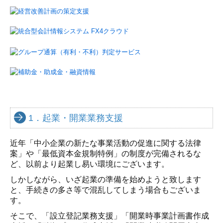
相続・贈与相談のお客様
医療関係のお客様
社会福祉法人のお客様
料金について
お問合せ
1．起業・開業業務支援
お問合せフォーム
無料相談について
近年「中小企業の新たな事業活動の促進に関する法律
案」や「最低資本金規制特例」の制度が完備されるな
ど、以前より起業し易い環境にございます。
しかしながら、いざ起業の準備を始めようと致します
と、手続きの多さ等で混乱してしまう場合もございま
す。
そこで、「設立登記業務支援」「開業時事業計画書作成