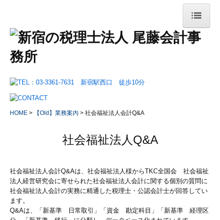
HOME
事務所案内
事務所概要
交通案内・拠点紹介
HOME
【Old】業務案内
社会福祉法人会計Q&A
リンク集
社会福祉法人Q&A
業務案内
法人のお客様
社会福祉法人会計Q&Aは、社会福祉法人様からTKC全国会 社会福祉
法人経営研究会に寄せられた社会福祉法人会計に関する個別の質問に
会社設立をお考えのお客様
社会福祉法人会計の実務に精通した税理士・公認会計士が回答してい
ます。
確定申告が必要なお客様
Q&Aは、「新基準 日常取引」「資金 勘定科目」「新基準 経理区