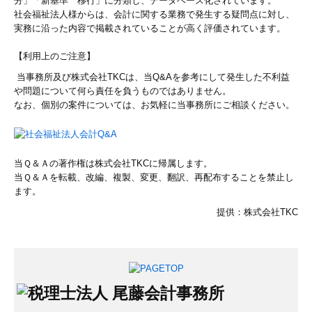
分」「新基準 移行」に分類し、データベース化されています。
社会福祉法人様からは、会計に関する業務で発生する疑問点に対し、
相続・贈与相談のお客様
実務に沿った内容で掲載されていることが高く評価されています。
医療関係のお客様
【利用上のご注意】
社会福祉法人のお客様
当事務所及び株式会社TKCは、当Q&Aを参考にして発生した不利益
や問題について何ら責任を負うものではありません。
なお、個別の案件については、お気軽に当事務所にご相談ください。
料金について
お問合せ
当Ｑ＆Ａの著作権は株式会社TKCに帰属します。
お問合せフォーム
当Ｑ＆Ａを転載、改編、複製、変更、翻訳、再配布することを禁止し
ます。
無料相談について
提供：株式会社TKC