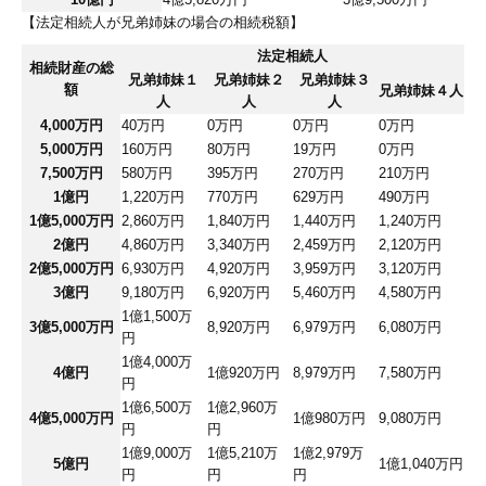
【法定相続人が兄弟姉妹の場合の相続税額】
法定相続人
相続財産の総
兄弟姉妹１
兄弟姉妹２
兄弟姉妹３
額
兄弟姉妹４人
人
人
人
4,000万円
40万円
0万円
0万円
0万円
5,000万円
160万円
80万円
19万円
0万円
7,500万円
580万円
395万円
270万円
210万円
1億円
1,220万円
770万円
629万円
490万円
1億5,000万円
2,860万円
1,840万円
1,440万円
1,240万円
2億円
4,860万円
3,340万円
2,459万円
2,120万円
2億5,000万円
6,930万円
4,920万円
3,959万円
3,120万円
3億円
9,180万円
6,920万円
5,460万円
4,580万円
1億1,500万
3億5,000万円
8,920万円
6,979万円
6,080万円
円
1億4,000万
4億円
1億920万円
8,979万円
7,580万円
円
1億6,500万
1億2,960万
4億5,000万円
1億980万円
9,080万円
円
円
1億9,000万
1億5,210万
1億2,979万
5億円
1億1,040万円
円
円
円