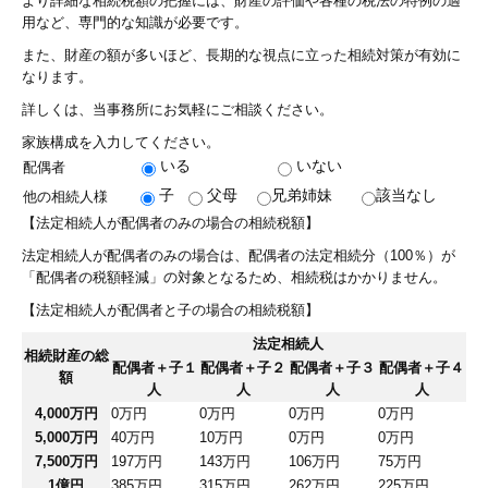
より詳細な相続税額の把握には、財産の評価や各種の税法の特例の適
用など、専門的な知識が必要です。
相続・贈与相談のお客様
また、財産の額が多いほど、長期的な視点に立った相続対策が有効に
医療関係のお客様
なります。
詳しくは、当事務所にお気軽にご相談ください。
社会福祉法人のお客様
家族構成を入力してください。
料金について
いる
いない
配偶者
子
父母
兄弟姉妹
該当なし
他の相続人様
お問合せ
【法定相続人が配偶者のみの場合の相続税額】
法定相続人が配偶者のみの場合は、配偶者の法定相続分（100％）が
お問合せフォーム
「配偶者の税額軽減」の対象となるため、相続税はかかりません。
無料相談について
【法定相続人が配偶者と子の場合の相続税額】
法定相続人
相続財産の総
配偶者＋子１
配偶者＋子２
配偶者＋子３
配偶者＋子４
額
人
人
人
人
4,000万円
0万円
0万円
0万円
0万円
5,000万円
40万円
10万円
0万円
0万円
7,500万円
197万円
143万円
106万円
75万円
1億円
385万円
315万円
262万円
225万円