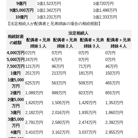
9億円
1億1,523万円
1億720万円
9億5,000万円
1億2,342万円
1億1,499万円
10億円
1億3,231万円
1億2,333万円
【法定相続人が配偶者と兄弟姉妹の場合の相続税額】
法定相続人
相続財産
配偶者＋兄弟
配偶者＋兄弟
配偶者＋兄弟
配偶者＋兄弟
の総額
姉妹１人
姉妹２人
姉妹３人
姉妹４人
4,000万円
0万円
0万円
0万円
0万円
5,000万円
24万円
6万円
0万円
0万円
7,500万円
121万円
96万円
71万円
46万円
1億円
251万円
213万円
181万円
150万円
1億5,000
625万円
563万円
509万円
465万円
万円
2億円
1,089万円
999万円
923万円
855万円
2億5,000
1,620万円
1,505万円
1,429万円
1,353万円
万円
3億円
2,182万円
2,016万円
1,935万円
1,860万円
3億5,000
2,791万円
2,580万円
2,474万円
2,392万円
万円
4億円
3,410万円
3,162万円
3,037万円
2,955万円