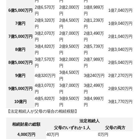
円
円
円
2億6,570万
2億2,000万
1億8,989万
6億5,000万円
1億7,040万円
円
円
円
2億9,320万
2億4,500万
2億1,239万
7億円
1億9,040万円
円
円
円
3億2,070万
2億7,000万
2億3,490万
7億5,000万円
2億1,040万円
円
円
円
3億4,820万
2億9,500万
2億5,739万
8億円
2億3,040万円
円
円
円
3億7,570万
3億2,000万
2億7,989万
8億5,000万円
2億5,040万円
円
円
円
3億4,500万
9億円
4億320万円
3億240万円
2億7,270万円
円
4億3,070万
3億7,000万
3億2,499万
9億5,000万円
2億9,520万円
円
円
円
4億5,820万
3億9,500万
3億4,999万
10億円
3億1,770万円
円
円
円
【法定相続人が父母の場合の相続税額】
法定相続人
相続財産の総額
父母のいずれか１人
父母の両方
4,000万円
40万円
0万円