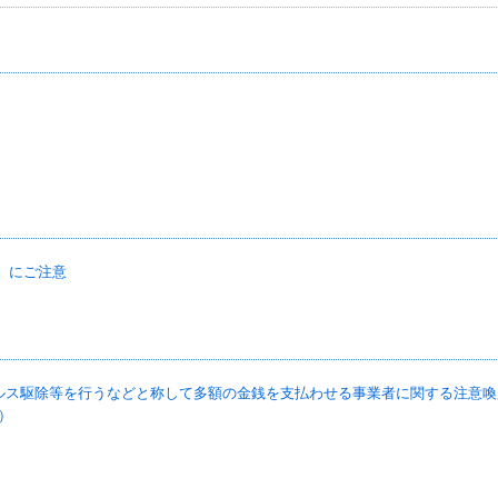
？
ト
』にご注意
、ウイルス駆除等を行うなどと称して多額の金銭を支払わせる事業者に関する注意喚
）