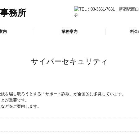
案内
業務案内
料金
介
法人のお客様
会社設立をお考えのお客様
確定申告が必要なお客様
相続・贈与相談のお客様
医療関係のお客様
社会福祉法人のお客様
サイバーセキュリティ
金銭を騙し取ろうとする「サポート詐欺」が全国的に多発しています。
ことが重要です。
）などをご案内します。