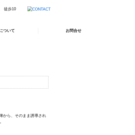
について
お問合せ
お問合せフォーム
無料相談について
簿から、そのまま誘導され
。