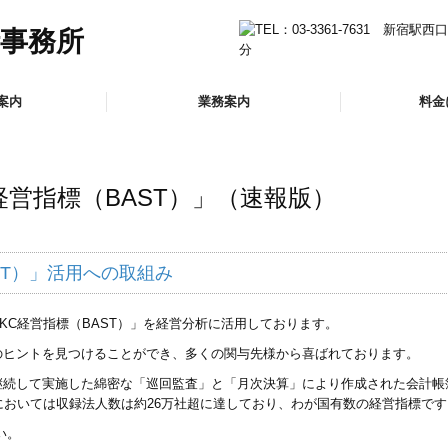
案内
業務案内
料金
介
法人のお客様
会社設立をお考えのお客様
確定申告が必要なお客様
相続・贈与相談のお客様
医療関係のお客様
社会福祉法人のお客様
経営指標（BAST）」
（速報版）
ST）」活用への取組み
TKC経営指標（BAST）」を経営分析に活用しております。
のヒントを見つけることができ、多くの関与先様から喜ばれております。
継続して実施した綿密な「巡回監査」と「月次決算」により作成された会計帳
においては収録法人数は約26万社超に達しており、わが国有数の経営指標です
い。