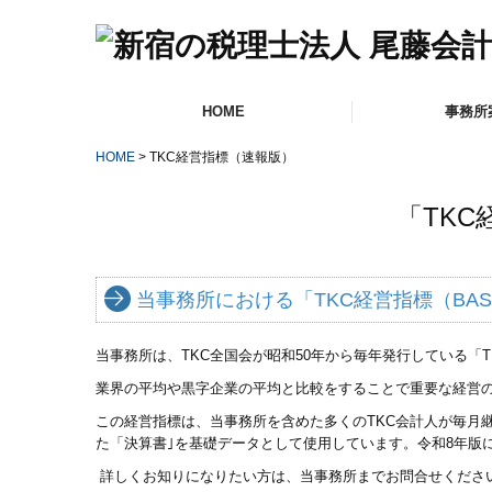
HOME
事務所
HOME
TKC経営指標（速報版）
事務所概要
交通案内・拠点紹
リンク集
「TKC
当事務所における「TKC経営指標（BA
当事務所は、TKC全国会が昭和50年から毎年発行している「
業界の平均や黒字企業の平均と比較をすることで重要な経営
この経営指標は、当事務所を含めた多くのTKC会計人が毎月
た「決算書｣を基礎データとして使用しています。令和8年版
詳しくお知りになりたい方は、当事務所までお問合せくださ