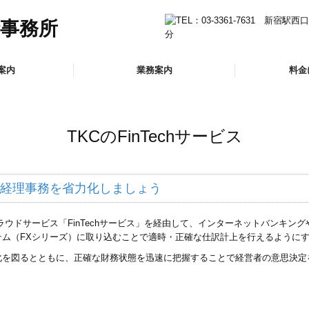
案内
業務案内
料金
介
法人のお客様
会社設立をお考えのお客様
確定申告が必要なお客様
相続・贈与相談のお客様
医療関係のお客様
社会福祉法人のお客様
TKCのFinTechサービス
経理事務を省力化しましょう
クラウドサービス「FinTechサービス」を経由して、インターネットバンキ
テム（FXシリーズ）に取り込むことで適時・正確な仕訳計上を行えるように
化を図るとともに、正確な財務状態を迅速に把握することで経営者の意思決定