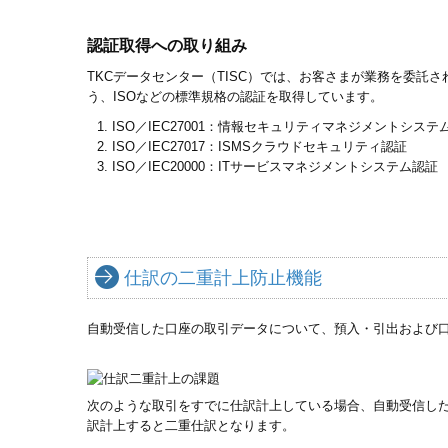
認証取得への取り組み
TKCデータセンター（TISC）では、お客さまが業務を委託
う、ISOなどの標準規格の認証を取得しています。
ISO／IEC27001：情報セキュリティマネジメントシステ
ISO／IEC27017：ISMSクラウドセキュリティ認証
ISO／IEC20000：ITサービスマネジメントシステム認証
仕訳の二重計上防止機能
自動受信した口座の取引データについて、預入・引出および
次のような取引をすでに仕訳計上している場合、自動受信し
訳計上すると二重仕訳となります。