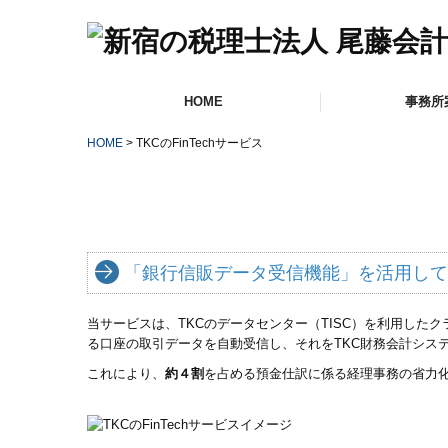
HOME
事務所
HOME
TKCのFinTechサービス
事務所概要
交通案内・拠点紹
リンク集
「銀行信販データ受信機能」を活用して
当サービスは、TKCのデータセンター（TISC）を利用した
る口座の取引データを自動受信し、それをTKC財務会計シス
これにより、
約４割
を占める預金仕訳に係る経理事務の省力