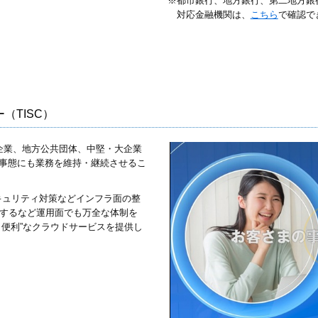
※都市銀行、地方銀行、第二地方銀
対応金融機関は、
こちら
で確認で
（TISC）
先企業、地方公共団体、中堅・大企業
の事態にも業務を維持・継続させるこ
キュリティ対策などインフラ面の整
監視するなど運用面でも万全な体制を
・便利”なクラウドサービスを提供し